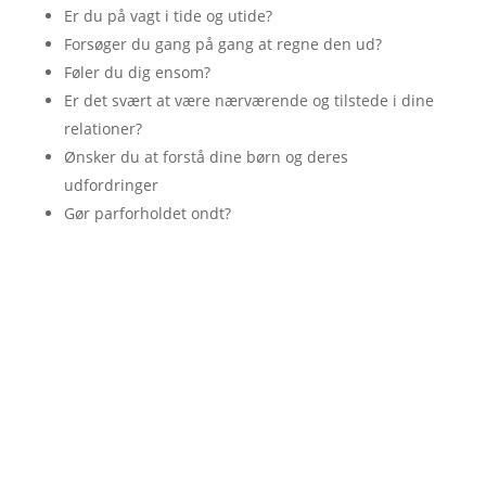
Er du på vagt i tide og utide?
Forsøger du gang på gang at regne den ud?
Føler du dig ensom?
Er det svært at være nærværende og tilstede i dine
relationer?
Ønsker du at forstå dine børn og deres
udfordringer
Gør parforholdet ondt?
Længes du efter
At stå stærkt i dig selv