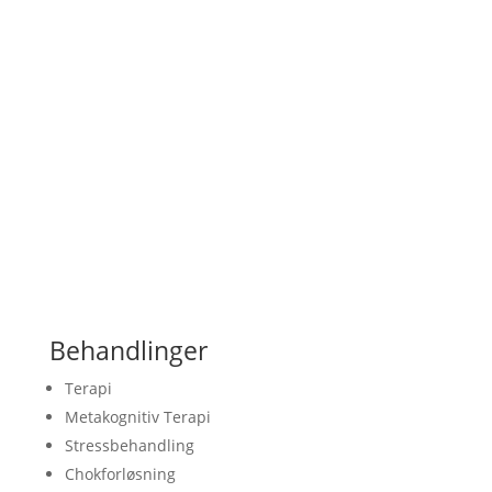
Jeg tilbyder
&#xe03a;
Behandlinger
Terapi
Metakognitiv Terapi
Stressbehandling
Chokforløsning