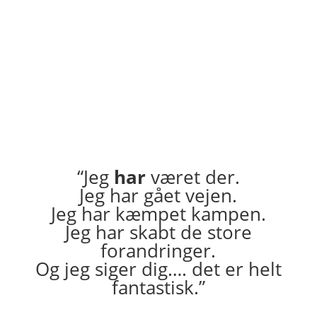
– jeg vil meget gerne hjælpe DIG!
Book din tid her
“Jeg
har
været der.
Jeg har gået vejen.
Jeg har kæmpet kampen.
Jeg har skabt de store
forandringer.
Og jeg siger dig…. det er helt
fantastisk.”