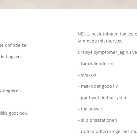
NEJ…., beslutningen tog jeg 
lammede mit nærvær.
e opfindelse?
Craisyé symptomer jeg nu ve
nde bagved.
– tøm kalenderen
– stop op
– mærk det gode liv
og begæret.
– gør hvad du har lyst til
– tag ansvar
ikke godt nok.
– slip præstationen
– udfold udfordringernes mu