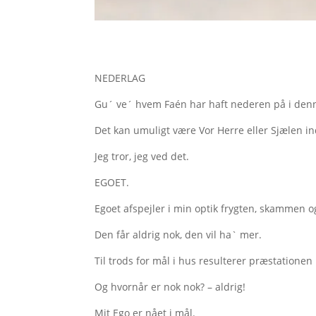
NEDERLAG
Gu´ ve´ hvem Faén har haft nederen på i denn
Det kan umuligt være Vor Herre eller Sjælen i
Jeg tror, jeg ved det.
EGOET.
Egoet afspejler i min optik frygten, skammen 
Den får aldrig nok, den vil ha` mer.
Til trods for mål i hus resulterer præstationen 
Og hvornår er nok nok? – aldrig!
Mit Ego er nået i mål.