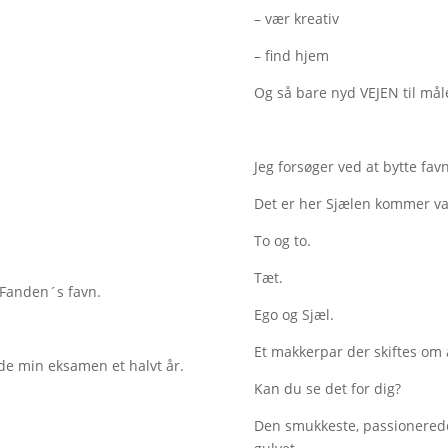
– vær kreativ
– find hjem
Og så bare nyd VEJEN til mål
Jeg forsøger ved at bytte favn
Det er her Sjælen kommer val
To og to.
Tæt.
 Fanden´s favn.
Ego og Sjæl.
Et makkerpar der skiftes om a
e min eksamen et halvt år.
Kan du se det for dig?
Den smukkeste, passionerede