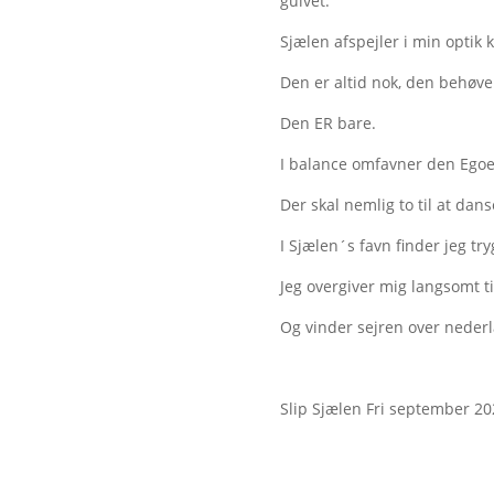
gulvet.
Sjælen afspejler i min optik
Den er altid nok, den behøve
Den ER bare.
I balance omfavner den Ego
Der skal nemlig to til at dan
I Sjælen´s favn finder jeg t
Jeg overgiver mig langsomt ti
Og vinder sejren over nederl
Slip Sjælen Fri september 20