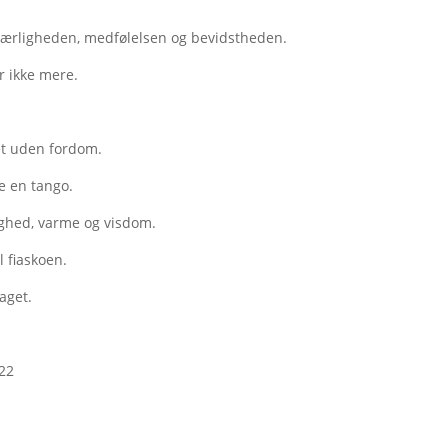
 kærligheden, medfølelsen og bevidstheden.
r ikke mere.
et uden fordom.
se en tango.
ryghed, varme og visdom.
l fiaskoen.
aget.
22