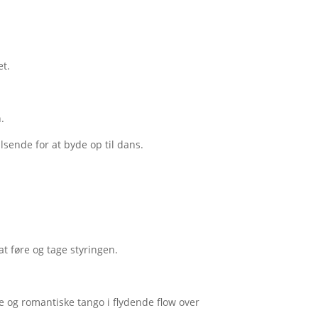
et.
.
sende for at byde op til dans.
t føre og tage styringen.
 og romantiske tango i flydende flow over