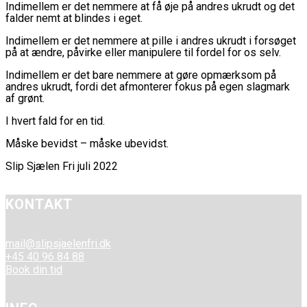
Indimellem er det nemmere at få øje på andres ukrudt og det
falder nemt at blindes i eget.
Indimellem er det nemmere at pille i andres ukrudt i forsøget
på at ændre, påvirke eller manipulere til fordel for os selv.
Indimellem er det bare nemmere at gøre opmærksom på
andres ukrudt, fordi det afmonterer fokus på egen slagmark
af grønt.
I hvert fald for en tid.
Måske bevidst – måske ubevidst.
Slip Sjælen Fri juli 2022
KONTAKT
mail@slipsjaelenfri.dk
+45 40 96 84 88
Book din tid